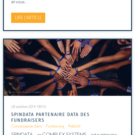
et vous…
LIRE L'ARTICLE
28 octobre 2019 18h15
SPINDATA PARTENAIRE DATA DES
FUNDRAISERS
Connaissance client
·
Fundraising
·
Prédictif
SPINDATA – ex COMPLEX SYSTEMS – est partenaire