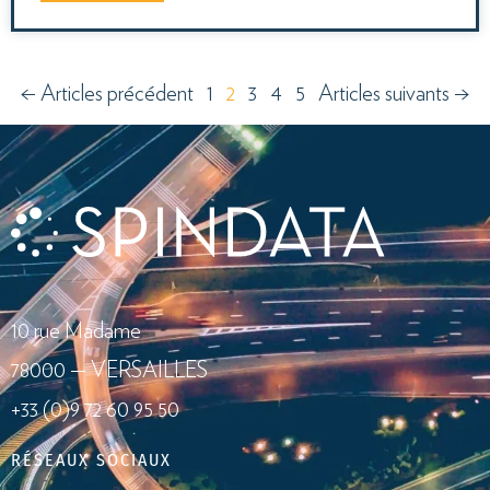
← Articles précédent
1
2
3
4
5
Articles suivants →
10 rue Madame
78000 — VERSAILLES
+33 (0)9 72 60 95 50
RÉSEAUX SOCIAUX