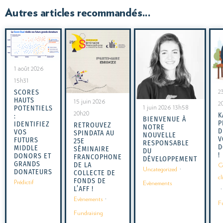
Autres articles recommandés...
1 août 2026
15h31
SCORES
2
HAUTS
15 juin 2026
2
POTENTIELS
1 juin 2026 13h58
20h20
K
:
BIENVENUE À
P
IDENTIFIEZ
RETROUVEZ
NOTRE
D
VOS
SPINDATA AU
NOUVELLE
V
FUTURS
25E
RESPONSABLE
D
MIDDLE
SÉMINAIRE
DU
!
DONORS ET
FRANCOPHONE
DÉVELOPPEMENT
GRANDS
DE LA
C
Uncategorized
·
DONATEURS
COLLECTE DE
cl
FONDS DE
Prédictif
Evènements
L’AFF !
·
Evènements
·
F
Fundraising