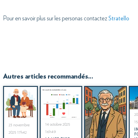
Pour en savoir plus sur les personas contactez
Stratello
Autres articles recommandés...
20
1
14 octobre 2025
23 novembre
I
16h49
2025 17h42
F