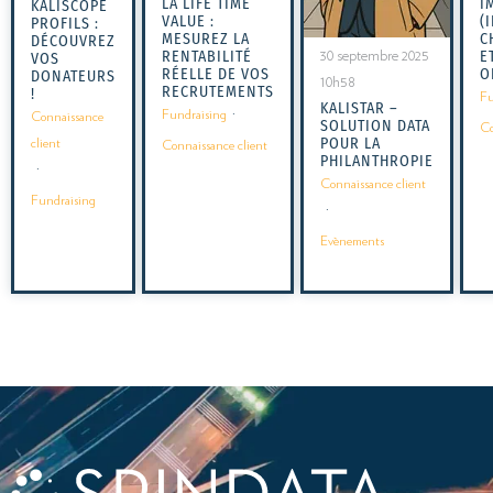
I
LA LIFE TIME
KALISCOPE
(I
VALUE :
PROFILS :
C
MESUREZ LA
DÉCOUVREZ
E
RENTABILITÉ
30 septembre 2025
VOS
O
RÉELLE DE VOS
DONATEURS
10h58
RECRUTEMENTS
!
Fu
KALISTAR –
Fundraising
·
Connaissance
SOLUTION DATA
Co
POUR LA
client
Connaissance client
PHILANTHROPIE
·
Connaissance client
Fundraising
·
Evènements