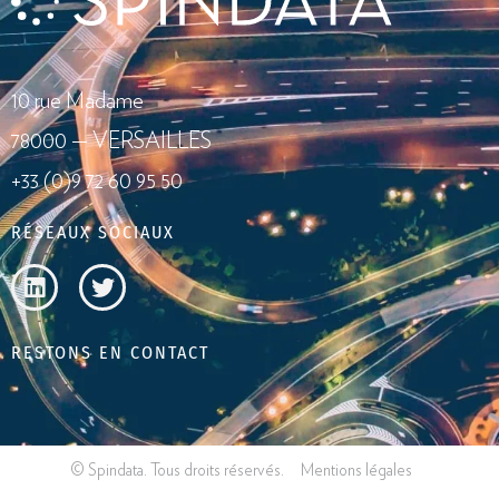
10 rue Madame
78000 — VERSAILLES
+33 (0)9 72 60 95 50
RÉSEAUX SOCIAUX
RESTONS EN CONTACT
© Spindata. Tous droits réservés.
Mentions légales