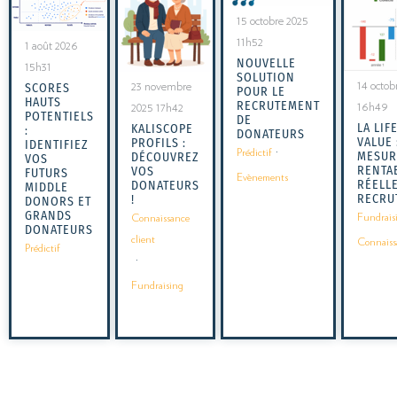
15 octobre 2025
11h52
1 août 2026
NOUVELLE
15h31
SOLUTION
14 octob
SCORES
23 novembre
POUR LE
HAUTS
RECRUTEMENT
16h49
2025 17h42
POTENTIELS
DE
LA LIF
KALISCOPE
:
DONATEURS
VALUE 
PROFILS :
IDENTIFIEZ
Prédictif
·
MESUR
DÉCOUVREZ
VOS
RENTAB
VOS
FUTURS
Evènements
RÉELL
DONATEURS
MIDDLE
RECRU
!
DONORS ET
GRANDS
Fundrais
Connaissance
DONATEURS
client
Connaiss
Prédictif
·
Fundraising