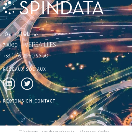
10 rue Madame
78000 — VERSAILLES
+33 (0)9 72 60 95 50
RÉSEAUX SOCIAUX
RESTONS EN CONTACT