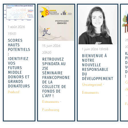
1 août 2026
15h31
SCORES
2
HAUTS
15 juin 2026
2
POTENTIELS
1 juin 2026 13h58
20h20
K
:
BIENVENUE À
P
IDENTIFIEZ
RETROUVEZ
NOTRE
D
VOS
SPINDATA AU
NOUVELLE
V
FUTURS
25E
RESPONSABLE
D
MIDDLE
SÉMINAIRE
DU
!
DONORS ET
FRANCOPHONE
DÉVELOPPEMENT
GRANDS
DE LA
C
Uncategorized
·
DONATEURS
COLLECTE DE
cl
FONDS DE
Prédictif
Evènements
L’AFF !
·
Evènements
·
F
Fundraising