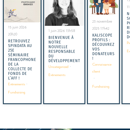
1
N
S
23 novembre
P
15 juin 2026
R
2025 17h42
1 juin 2026 13h58
D
20h20
KALISCOPE
D
BIENVENUE À
PROFILS :
RETROUVEZ
NOTRE
Pr
DÉCOUVREZ
SPINDATA AU
NOUVELLE
VOS
25E
RESPONSABLE
E
DONATEURS
SÉMINAIRE
DU
!
FRANCOPHONE
DÉVELOPPEMENT
DE LA
Connaissance
Uncategorized
·
COLLECTE DE
client
FONDS DE
Evènements
L’AFF !
·
Evènements
·
Fundraising
Fundraising