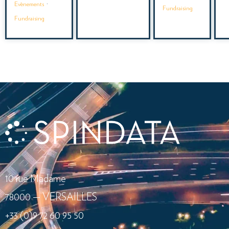
Evènements
·
Fundraising
Fundraising
10 rue Madame
78000 — VERSAILLES
+33 (0)9 72 60 95 50