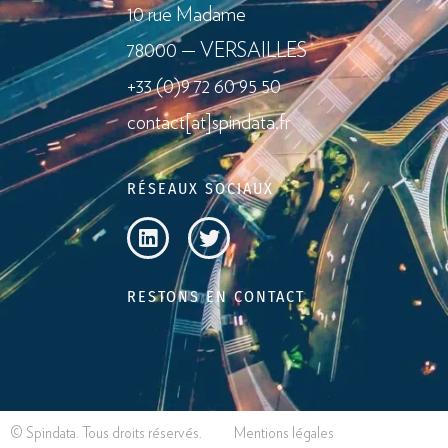
10 rue Madame
78000 — VERSAILLES
+33 (0)9 72 60 95 50
contact[at]spindata.fr
RÉSEAUX SOCIAUX
RESTONS EN CONTACT
© Spindata. Tous droits réservés.
Mentions légales